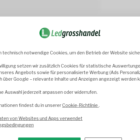
n konventionellen Vorschaltgeräten (KVG) oder
 technisch notwendige Cookies, um den Betrieb der Website sicher
willigung setzen wir zusätzlich Cookies für statistische Auswertunge
nseres Angebots sowie für personalisierte Werbung (Ads Personaliza
Ulrich scheller
ch über Google – relevante Inhalte und Anzeigen angezeigt werden 
lieferung gut
ne Auswahl jederzeit anpassen oder widerrufen.
lieferung gut,
60%
Geschrieben am
7/5/2026
mationen findest du in unserer
Cookie-Richtlinie
.
0%
0%
aten von Websites und Apps verwendet
0%
Jochen Krause
ngsbedingungen
40%
Geschrieben am
2/13/2026