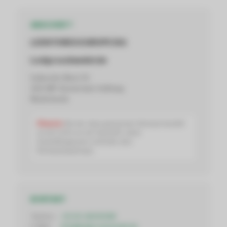
ANSCHRIFT
LEDSTORES EUROPE B.V.
Ledgrosshandel.de
Suikersilo-West 35
1165 MP Amsterdam-Halfweg
Niederlande
Hinweis:
Bei der oben genannten Adresse handelt
es sich nicht um ein Geschäft, einen
Ausstellungsraum und/oder eine
Rücksendeadresse.
KONTAKT
Telefon:
+31 20-2600008
E-Mail:
info@ledgrosshandel.de