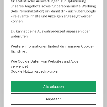
für statistische Auswertungen, zur Optimierung
NL857041496B01
unseres Angebots sowie für personalisierte Werbung
(Ads Personalization) ein, damit dir – auch über Google
– relevante Inhalte und Anzeigen angezeigt werden
können.
DATENSCHUTZBEAUFTRAGTER
Wir sind aufgrund der für uns geltenden
Du kannst deine Auswahl jederzeit anpassen oder
gesetzlichen Vorschriften nicht zur Bestellung eines
widerrufen.
Datenschutzbeauftragten verpflichtet und haben
daher keinen benannt.
Weitere Informationen findest du in unserer
Cookie-
Richtlinie
.
Wie Google Daten von Websites und Apps
verwendet
Google Nutzungsbedingungen
Alle erlauben
Trusted Shops score
9.2
- 1050+ reviews
Anpassen