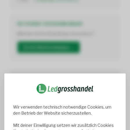
RETOUREN / RÜCKSENDUNGEN
Möchten Sie Ihre Bestellung retournieren?
Zu den Rücksendungen →
REGISTEREINTRAG
Register-Nr.:
67513247
Wir verwenden technisch notwendige Cookies, um
den Betrieb der Website sicherzustellen.
UMSATZSTEUER
Mit deiner Einwilligung setzen wir zusätzlich Cookies
USt-IdNr.: