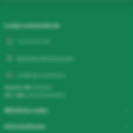
Ledgrosshandel.de
+31 20 26 10 003
WhatsApp-Nachricht senden
info@ledgrosshandel.de
Register NR:
67513247
USt - IdNr.:
NL857041496B01
Nützliche Links
Informationen