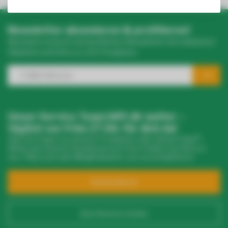
Newsletter abonnieren & profitieren!
Abonniere unseren wöchentlichen Newsletter mit exklusiven
Rabatten und Infos zu LED-Produkten.
Unser Service Team hilft dir weiter –
täglich von 9 bis 17 Uhr für dich da!
Hast du Fragen zu unseren Produkten oder deinem Kauf?
Klicke auf unseren Kundenservice! Dort findest du Infos zu
uns, FAQs und viele Möglichkeiten, uns zu kontaktieren.
Kundendienst
Zum Service Center