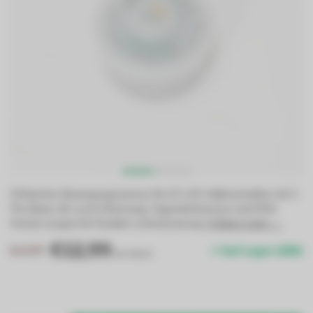
Effizienter Bewegungssensor für G7 LED-Hallenstrahler mit 3-
Pin-Basis. Bi-Level-Dimmung, Tageslichtsensor und IP65-
Schutz sorgen für flexible Lichtsteuerung.
Erfahre mehr →
.
€12,99
€13,99
Auf Lager (186)
Inkl. MwSt.