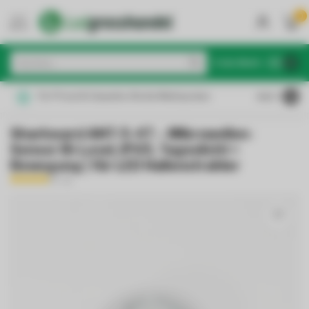
0
MENU
€
Inkl. MwSt.
Für Privat & Gewerbe: Brutto/Nettopreise
4.6
/5
Sharkward ANT-5-4T – Mikro­wellen-
Sensor Bi-Level, IP65, Tageslicht +
Bewegung | für LED Hallenstrahler
(4)