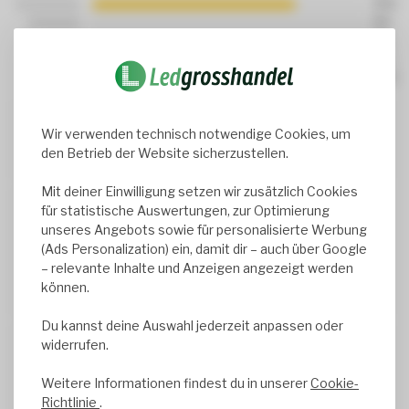
75%
0%
0%
0%
25%
Luc Poppe
Wir verwenden technisch notwendige Cookies, um
den Betrieb der Website sicherzustellen.
Geschrieben am
7/16/2026
Translated from
Mit deiner Einwilligung setzen wir zusätzlich Cookies
für statistische Auswertungen, zur Optimierung
Luc Geebelen
unseres Angebots sowie für personalisierte Werbung
Top
(Ads Personalization) ein, damit dir – auch über Google
Schnelle Lieferung und genau das, was ich wollte
– relevante Inhalte und Anzeigen angezeigt werden
können.
Geschrieben am
6/23/2026
Translated from
Du kannst deine Auswahl jederzeit anpassen oder
widerrufen.
Jean-Marie BONNET
Funktioniert sehr gut
Weitere Informationen findest du in unserer
Cookie-
Funktioniert sehr gut
Richtlinie
.