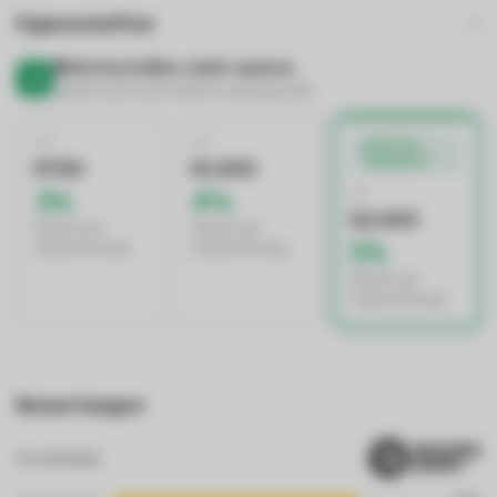
Eigenschaften
Mehr bestellen, mehr sparen.
Rabatt wird automatisch angewendet
AB
AB
BESTES
ANGEBOT
€750
€1.500
AB
3%
4%
€2.500
Rabatt auf
Rabatt auf
5%
Gesamtbetrag
Gesamtbetrag
Rabatt auf
Gesamtbetrag
Bewertungen
4
review(s)