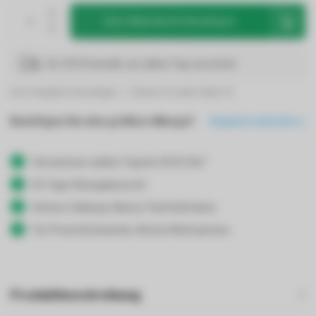
Zum Warenkorb hinzufügen
Vor 19:00 bestellt, am selben Tag verschickt
Zum Vergleich hinzufügen
Dieses Produkt teilen
Benötigen Sie eine größere Menge?
Angebot anfordern
Versand am selben Tag bis 19:00 Uhr*
30 Tage Rückgaberecht
Sichere Zahlung: Klarna, PayPal & Karte
Für Privat & Gewerbe: Brutto/Nettopreise
Produktbeschreibung