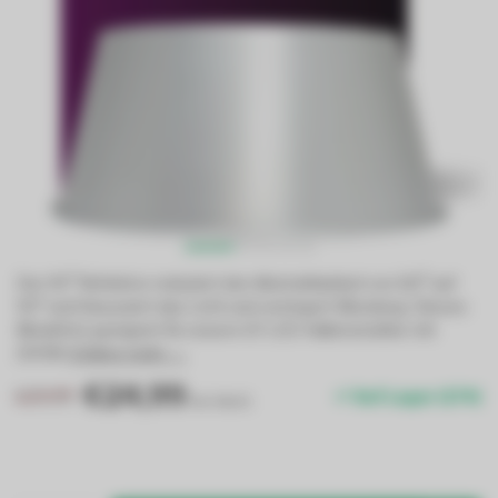
Der 90° Reflektor reduziert den Abstrahlwinkel von 110° auf
90° und fokussiert das Licht und verringert Blendung. Dieses
Modell ist geeignet für unsere G7 LED-Hallenstrahler mit
200W.
Erfahre mehr →
.
€24,99
€29,99
Auf Lager (174)
Inkl. MwSt.