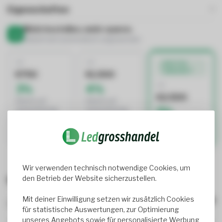
Eigenschaften
Mehr bestellen, mehr sparen.
Rabatt wird automatisch angewendet
AB
AB
BESTES
ANGEBOT
€750
€1.500
AB
3%
4%
€2.500
Rabatt auf
Rabatt auf
5%
Gesamtbetrag
Gesamtbetrag
Rabatt auf
Gesamtbetrag
Wir verwenden technisch notwendige Cookies, um
den Betrieb der Website sicherzustellen.
Bewertungen
Mit deiner Einwilligung setzen wir zusätzlich Cookies
0
review(s)
für statistische Auswertungen, zur Optimierung
unseres Angebots sowie für personalisierte Werbung