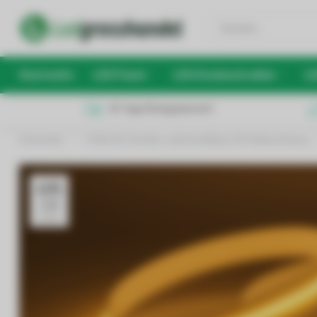
Startseite
LED Panel
LED Deckenstrahler
LE
30 Tage Rückgaberecht
Startseite
/
COB LED-Streifen: gleichmäßige LED-Beleuchtung
05
JUN
2025