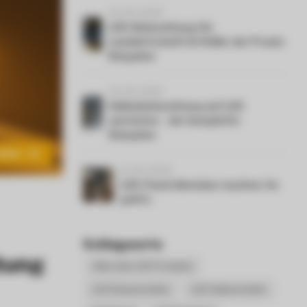
23-06-2026
LED-Beleuchtung für
Landwirtschaft & Ställe: der Praxis-
Ratgeber
16-06-2026
Hallenbeleuchtung auf LED
umrüsten – der komplette
Ratgeber
eilen
11-06-2026
LED-Panel dimmbar machen: So
geht's
Schlagworte
tung
Alles über LED Produkte
LED Einbaustrahler
LED Hallenstrahler