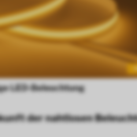
T
ige LED-Beleuchtung
kunft der nahtlosen Beleuch