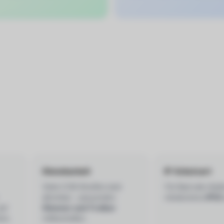
Dimmbarkeit
IP-Schutzart
Viele COB-Streifen sind
Für Bad oder Auß
dimmbar – passenden
mindestens
IP65
auf
Dimmer und Treiber
en.
mitbestellen.