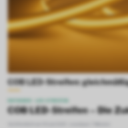
COB LED-Streifen: gleichmäß
RATGEBER · LED-STREIFEN
COB LED-Streifen – Die Zu
Veröffentlicht am 05.Juni 2025 · Lesedauer: 7 Minuten