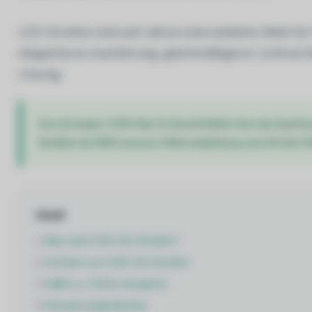
LED-Streifen sind seit Jahren eine beliebte Wahl fü
eleganteren Ausführung, gleichmäßigerer Lichtvertei
Lösung.
Kurz & knapp: COB (Chip On Board) bildet eine durchgehen
flexibler als SMD, bessere Wärmeableitung und oft kein Di
Inhalt
1.
Was sind COB LED-Streifen?
2.
Vorteile von COB LED-Streifen
3.
SMD vs. COB im Vergleich
4.
Einsatzmöglichkeiten