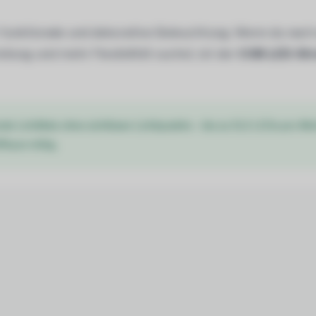
r funktionale und dekorative Beleuchtung. Wenn du nach
lung und mehr Flexibilität suchst, ist der
COB LED-Str
de Lichtlinie ohne sichtbare Lichtpunkte – bis zu 512 LEDs pro Me
ffusor nötig.