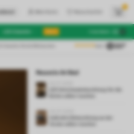
0
dienst
Mein Konto
Wunschzettel
LED Zubehör
SALE
€
Inkl. MwSt.
 & Gewerbe: Brutto/Nettopreise
4.6
/5
Neueste Artikel
03-07-2026
LED Unterbaubeleuchtung für die
Küche selber machen
02-07-2026
Indirekte Beleuchtung an der
Decke selber machen