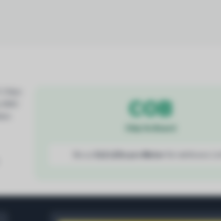
D-Chips
COB
zu SMD
lden
Chip On Board
Bis zu
512 LEDs pro Meter
für nahtloses Li