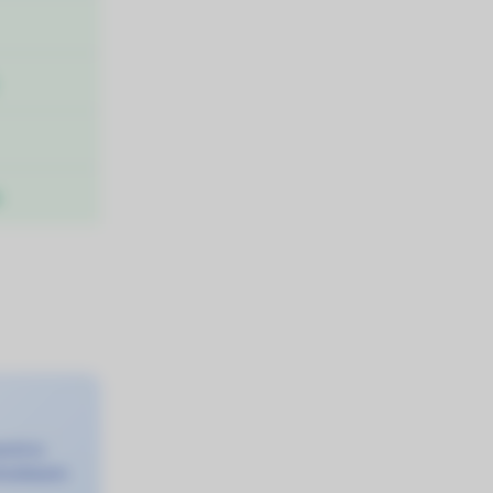
cht in
inzubauen.