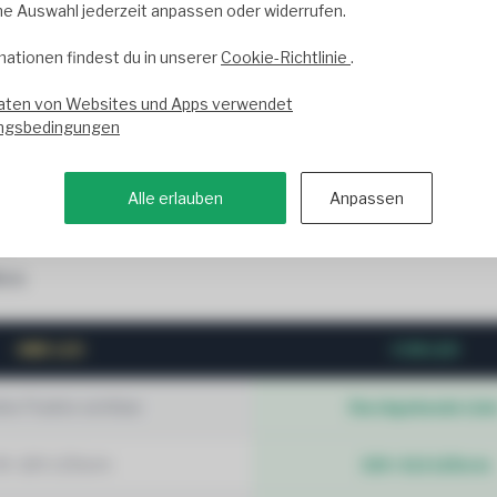
ne Auswahl jederzeit anpassen oder widerrufen.
mationen findest du in unserer
Cookie-Richtlinie
.
aten von Websites und Apps verwendet
ngsbedingungen
Alle erlauben
Anpassen
gleich
ick:
SMD LED
COB LED
lne Punkte sichtbar
Durchgehende Lini
0–120 LEDs/m
320–512 LEDs/m