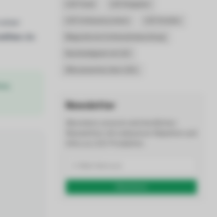
LED Panel
LED Ratgeber
LED Schienensysteme
LED Streifen
 einer
eifen
die
Magnetische Schienenbeleuchtung
Nachhaltigkeit mit LED
Wissenwertes über LEDs
ter,
Newsletter
Abonniere unseren wöchentlichen
Newsletter mit exklusiven Rabatten und
Infos zu LED-Produkten.
Abonnieren