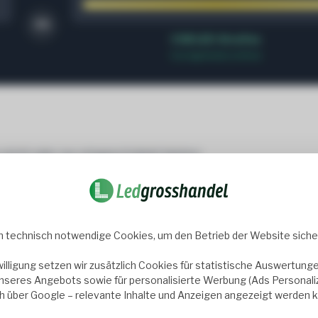
VS
COB LED-Streifen
Durchgehende Lichtlinie
 nicht oder nur eingeschränkt bieten:
 & biegsam
Effizient & langlebig
fen sind
dünner und
Die direkte Chip-Montage ve
 technisch notwendige Cookies, um den Betrieb der Website sicher
r
als SMD-Varianten –
die
Wärmeableitung
und er
ür runde oder geschwungene
die Lebensdauer. Zudem seh
willigung setzen wir zusätzlich Cookies für statistische Auswertunge
gen.
energieeffizient.
nseres Angebots sowie für personalisierte Werbung (Ads Personaliza
ch über Google – relevante Inhalte und Anzeigen angezeigt werden 