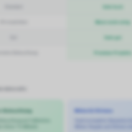
Standard
Sehr hoch
Oft empfohlen
Meist nicht nötig
Gut
Sehr gut
emeine Beleuchtung
Premium-Projekte
ie dekorativ:
e-Beleuchtung
Möbel & Vitrinen
Beleuchtung an Fußleisten,
Dank kompakter Bauweise lei
r hinter TV-Möbeln.
Möbel, Regale und Vitrinen e