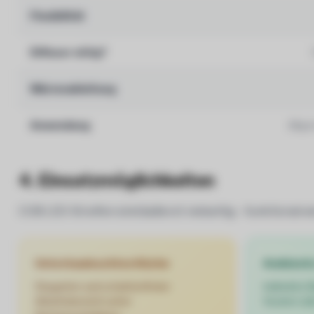
Flexibilität
Diffusor nötig?
Wärmeableitung
Anwendung
Allg
4. Einsatzmöglichkeiten
COB LED-Streifen sind äußerst vielseitig – funktional w
Unterbauleuchten Küche
Ambient
Eleganter und schattenfreier
Indirekte 
Arbeitsbereich unter
Vouten ode