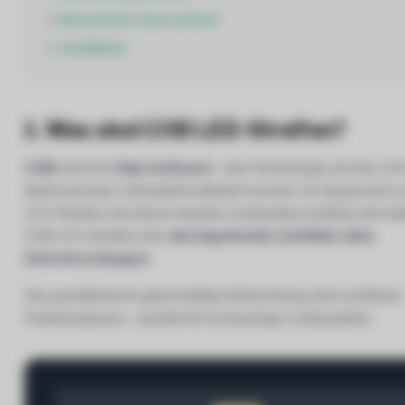
5.
Worauf beim Kauf achten?
6.
Installation
1. Was sind COB LED-Streifen?
COB
steht für
Chip On Board
– eine Technologie, bei der LE
direkt auf einer Leiterplatte platziert werden. Im Gegensatz 
LED-Streifen, bei denen einzelne Lichtpunkte sichtbar sind, bi
COB LED-Streifen eine
durchgehende Lichtlinie ohne
Unterbrechungen
.
Das gewährleistet gleichmäßige Beleuchtung ohne sichtbare
Punktstrukturen – perfekt für hochwertige Lichtprojekte.