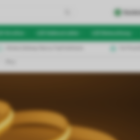
Kunden
D Streifen
LED Hallenstrahler
LED Beleuchtung
Sichere Zahlung: Klarna, PayPal & Karte
Für Privat
/
Blog