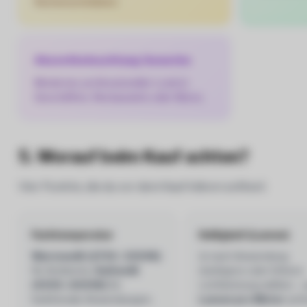
Küchenschränken.
Akzentbeleuchtung Gewerbe
Moderner, professioneller Look in
Geschäften, Restaurants oder Büros.
5. Worauf beim Kauf achten?
Vier Punkte, die du vor dem Kauf klären solltest:
Farbtemperatur
Helligkeit (Lumen)
Warmweiß (2700–3000K)
Je nach Anwendung
für Ambiente,
Kaltweiß
niedrigere oder höhere
(4000–6000K)
für
Lichtleistung wählen – 
funktionale Anwendungen.
Lumen pro Meter
acht