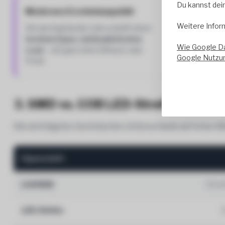
Du kannst dei
Modernes Erscheinungsbild
Weitere Infor
Die durchgehende Linie schafft einen
hochwertigen, minimalistischen
Wie Google D
Look
– oft ganz ohne Diffusor oder
Google Nutzu
Profil.
3. SMD vs. COB LED-Streifen im Ver
Die wichtigsten technischen Unterschiede auf einen Bl
Eigenschaft
Lichtbild
Einze
LED-Dichte
3