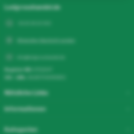
Ledgrosshandel.de
+31 20 26 10 003
WhatsApp-Nachricht senden
info@ledgrosshandel.de
Register NR:
67513247
USt - IdNr.:
NL857041496B01
Nützliche Links
Informationen
Kategorien