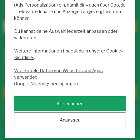
(Ads Personalization) ein, damit dir – auch über Google
Abonniere unseren wöchentlichen Newsletter mit exklusiven
– relevante Inhalte und Anzeigen angezeigt werden
Rabatten und Infos zu LED-Produkten.
können.
Du kannst deine Auswahl jederzeit anpassen oder
widerrufen.
Weitere Informationen findest du in unserer
Cookie-
Unser Service Team hilft dir weiter –
Richtlinie
.
täglich von 9 bis 17 Uhr für dich da!
Hast du Fragen zu unseren Produkten oder deinem Kauf?
Wie Google Daten von Websites und Apps
Klicke auf unseren Kundenservice! Dort findest du Infos zu
uns, FAQs und viele Möglichkeiten, uns zu kontaktieren.
verwendet
Google Nutzungsbedingungen
Kundendienst
Alle erlauben
Zum Service Center
Anpassen