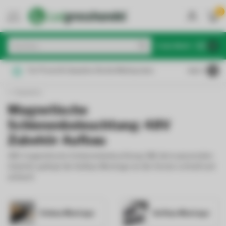
0
MENU
€
Inkl. MwSt.
Für Privat & Gewerbe: Brutto/Nettopreise
4.6
/5
Zubehör
Magnetische
Schienenbeleuchtung: 48V
Zubehör Aufbau
48V magnetische Schienenbeleuchtung: Mit dem passenden
Zubehör gelingt die Aufbau Montage an die Decke schnell und
einfach!
Einbau Montage
Aufbau Montage