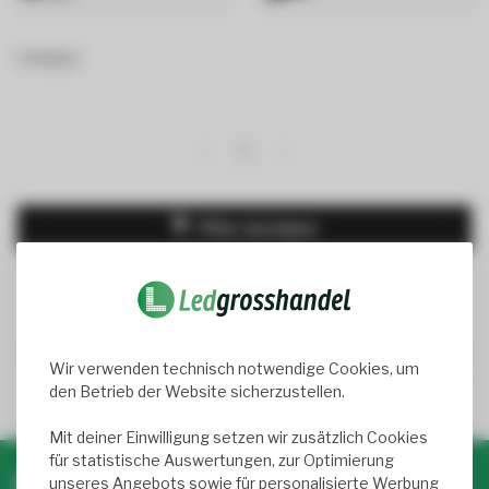
9 Artikel
1
Filter anzeigen
Wir verwenden technisch notwendige Cookies, um
Trusted Shops score
9.2
- 1050+ reviews
den Betrieb der Website sicherzustellen.
Mit deiner Einwilligung setzen wir zusätzlich Cookies
für statistische Auswertungen, zur Optimierung
Newsletter abonnieren & profitieren!
unseres Angebots sowie für personalisierte Werbung