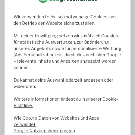
Die Strahler gefallen mir sehr gut
Die Strahler gefallen mir sehr gut. Die telef. Beratung war
Wir verwenden technisch notwendige Cookies, um
ebenso gut.
den Betrieb der Website sicherzustellen.
Die Bestellung war komplikationslos. Die Lieferung sehr
promt.
Mit deiner Einwilligung setzen wir zusätzlich Cookies
Fazit: ich bin sehr zufrieden.
für statistische Auswertungen, zur Optimierung
unseres Angebots sowie für personalisierte Werbung
Geschrieben am
7/7/2025
(Ads Personalization) ein, damit dir – auch über Google
– relevante Inhalte und Anzeigen angezeigt werden
können.
Götz Fries
Wie immer super die Produkte und der…
Du kannst deine Auswahl jederzeit anpassen oder
Wie immer super die Produkte und der Service
widerrufen.
Geschrieben am
4/21/2025
Weitere Informationen findest du in unserer
Cookie-
Richtlinie
.
Anonymous
Wie Google Daten von Websites und Apps
Top!!!
verwendet
Top!!!
Google Nutzungsbedingungen